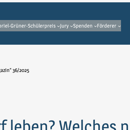
riel-Grüner-Schülerpreis
Jury
Spenden
Förderer
f leben? Welches n