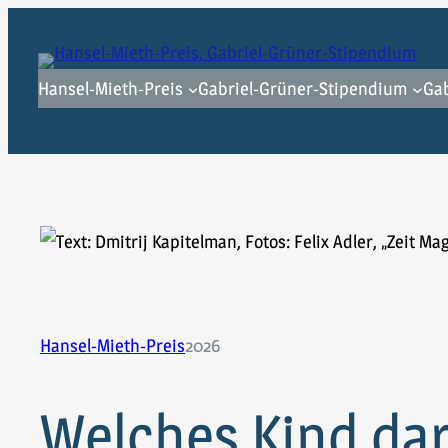
Zum
Inhalt
springen
Hansel-Mieth-Preis
Gabriel-Grüner-Stipendium
Gab
Hansel-Mieth-Preis
2026
Welches Kind dar